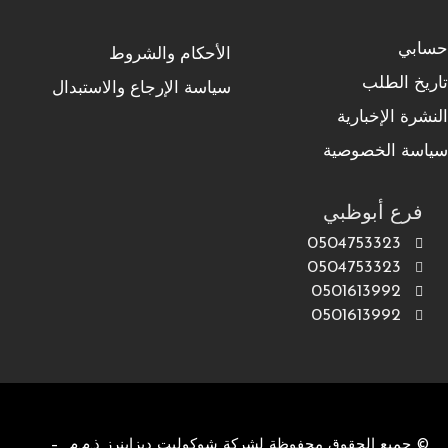
حسابي
الأحكام والشروط
تاريخ الطلب
سياسة الإرجاع والاستبدال
النشرة الإخبارية
سياسة الخصوصية
فرع أبوظبي
0504753323
0504753323
0501613992
0501613992
© جميع الحقوق محفوظة لشركة شوكوليت ديزاينرز ذ.م.م –