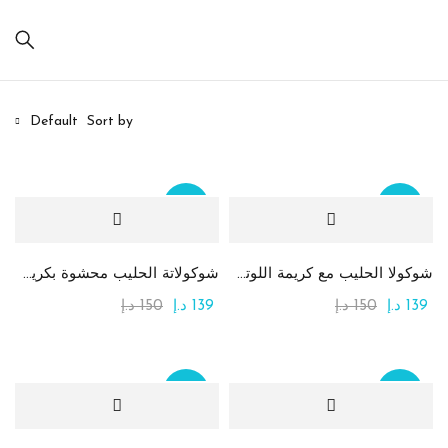
Default
Sort by
Sale
Sale
On sale
(20)
شوكولا الحليب مع كريمة اللوتس والكنافة
شوكولاتة الحليب محشوة بكريمة التيراميسو
139
د.إ
150
د.إ
139
د.إ
150
د.إ
تصنيفات المنتج
Sale
Sale
وسوم المنتج