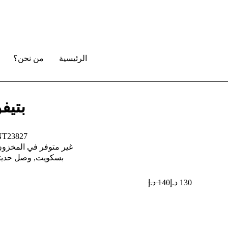
الرئيسية
من نحن؟
بتيف
NT23827
غير متوفر في المخزو
بسكويت
,
وصل حديث
130
د.إ
140
د.إ