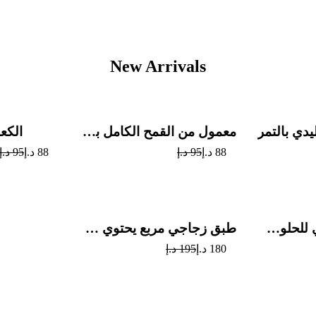
New Arrivals
Sale
Sale
يدي بالتمر
معمول من القمح الكامل بدون سكر
الكع
88
د.إ
95
د.إ
88
د.إ
95
د.إ
Sale
Sale
طبق زجاجي دائري للحلوى مع الشوكولاتة
طبق زجاجي مربع يحتوي على الرهش
180
د.إ
195
د.إ