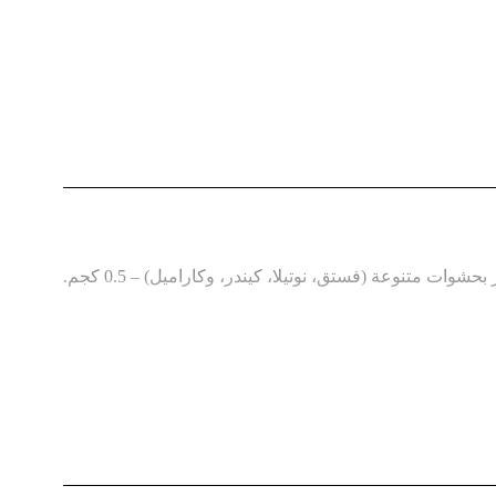
ات متنوعة (فستق، نوتيلا، كيندر، وكاراميل) – 0.5 كجم.