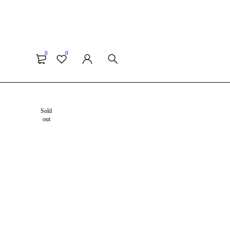
0
0
Sold
out