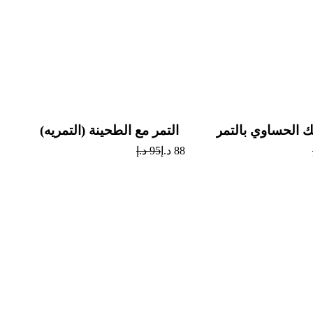
Sale
Sale
ك الحساوي بالتمر
التمر مع الطحينة (التمريه)
88
د.إ
95
د.إ