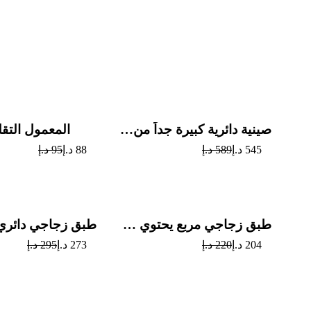
Sale
صينية دائرية كبيرة جداً من الشوكولاتة والرهش
المعمول التقل
545
د.إ
589
د.إ
88
د.إ
95
د.إ
Sale
طبق زجاجي مربع يحتوي على تشكيلة من الشوكولاتة
204
د.إ
220
د.إ
273
د.إ
295
د.إ