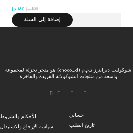
195
د.إ
180
د.إ
إضافة إلى السلة
شوكوليت ديزاينرز ذ.م.م (choco_d) هو متجر تجزئة لمجموعة
واسعة من منتجات الشوكولاتة الفريدة والفاخرة.
حسابي
الأحكام والشروط
تاريخ الطلب
سياسة الإرجاع والاستبدال