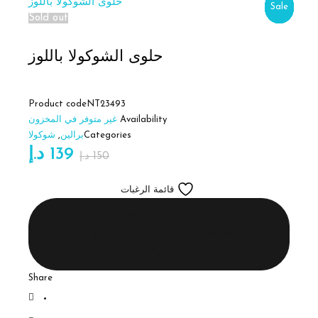
Sale
Sale
Sale
Sale
Sale
Sale
Sale
Sale
Sold out
حلوى الشوكولا باللوز
Product code
NT23493
Availability
غير متوفر في المخزون
Categories
برالين
,
شوكولا
139
د.إ
150
د.إ
قائمة الرغبات
<span class="ts-tooltip button-
tooltip" data-title="Add to
compare">Compare</span>
Share