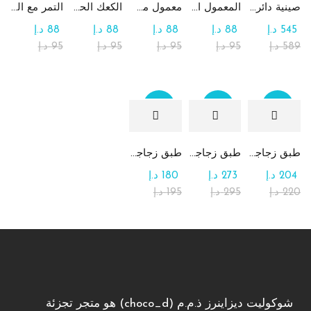
صينية دائرية كبيرة جداً من الشوكولاتة والرهش
المعمول التقليدي بالتمر
معمول من القمح الكامل بدون سكر
الكعك الحساوي بالتمر
التمر مع الطحينة (التمريه)
545
د.إ
88
د.إ
88
د.إ
88
د.إ
88
د.إ
589
د.إ
95
د.إ
95
د.إ
95
د.إ
95
د.إ
Sale
Sale
Sale
طبق زجاجي مربع يحتوي على تشكيلة من الشوكولاتة
طبق زجاجي دائري للحلوى مع الشوكولاتة
طبق زجاجي مربع يحتوي على الرهش
204
د.إ
273
د.إ
180
د.إ
220
د.إ
295
د.إ
195
د.إ
شوكوليت ديزاينرز ذ.م.م (choco_d) هو متجر تجزئة