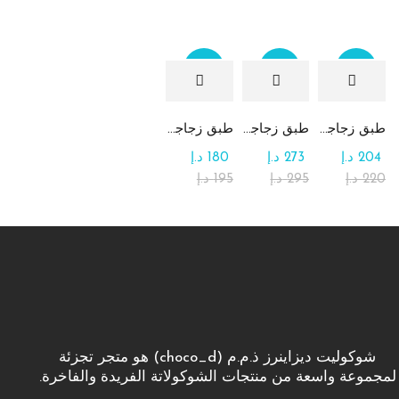
Sale
Sale
Sale
طبق زجاجي مربع يحتوي على تشكيلة من الشوكولاتة
طبق زجاجي دائري للحلوى مع الشوكولاتة
طبق زجاجي مربع يحتوي على الرهش
204
د.إ
273
د.إ
180
د.إ
220
د.إ
295
د.إ
195
د.إ
شوكوليت ديزاينرز ذ.م.م (choco_d) هو متجر تجزئة
لمجموعة واسعة من منتجات الشوكولاتة الفريدة والفاخرة.