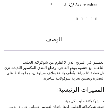
الوصف
انغمسوا
في المزيج الذي لا يُقاوم من
شوكولاتة الحليب
الناعمة
مع
حشوة بوينو الفاخرة
و
قطع البندق المكسور اللذيذة
. تزن
كل قطعة
16 جرامًا
وتُغلّف بأناقة بغلاف سيلوفان، مما يحافظ على
النضارة ويضمن تجربة شوكولاتية ساحرة.
المميزات الرئيسية:
شوكولاتة حليب كريمية:
تُصنع شوكولاتة الحليب لدينا بإتقان لتقديم إحساس حريري يذوب