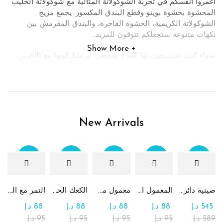
اغمروا أنفسكم في تجربة الشوكولاتة المثالية مع
شوكولاتة الحليب
المحشوة بحشوة بوينو وقطع البندق المكسور
. يجمع مزيج
الشوكولاتة الكريمية، الحشوة الفاخرة، والبندق المقرمش بين
نكهات متنوعة ستجعلكم تتوقون للمزيد.
Show More
سواء كنتم تستمتعون بها كعلاج شخصي أو تشاركونها مع الآخرين،
فإن هذه الشوكولاتة المغلّفة بسيلوفان تعد بإرضاء رغباتكم الحلوة
وتقديم لحظات من السعادة المطلقة.
اطلبوا شوكولاتة الحليب مع حشوة بوينو وقطع البندق المكسور
اليوم، واستمتعوا بمتعة شوكولاتية إلهية!
New Arrivals
Sale
Sale
Sale
Sale
Sale
صينية دائرية كبيرة جداً من الشوكولاتة والرهش
المعمول التقليدي بالتمر
معمول من القمح الكامل بدون سكر
الكعك الحساوي بالتمر
التمر مع الطحينة (التمريه)
545
د.إ
88
د.إ
88
د.إ
88
د.إ
88
د.إ
589
د.إ
95
د.إ
95
د.إ
95
د.إ
95
د.إ