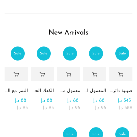
يُنسى.
اطلبوا صندوق معمول التمر اليوم
واستمتعوا بمذاق المطبخ الشرق
أوسطي الأصيل!
New Arrivals
Sale
Sale
Sale
Sale
Sale
صينية دائرية كبيرة جداً من الشوكولاتة والرهش
المعمول التقليدي بالتمر
معمول من القمح الكامل بدون سكر
الكعك الحساوي بالتمر
التمر مع الطحينة (التمريه)
545
د.إ
88
د.إ
88
د.إ
88
د.إ
88
د.إ
589
د.إ
95
د.إ
95
د.إ
95
د.إ
95
د.إ
Sale
Sale
Sale