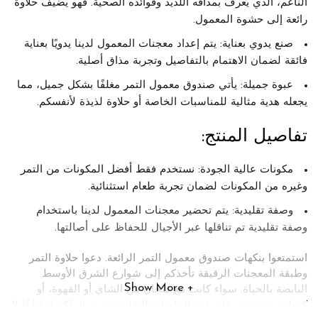
الناعم، الذي يُعرف بمذاقه اللذيذ وفوائده الصحية. فهو يضيف حلاوة
رائعة إلى حشوة المعمول.
صنع يدوي بعناية:
يتم إعداد معجنات المعمول لدينا يدويًا بعناية
فائقة لضمان الاهتمام بالتفاصيل وتجربة مذاق أصلية.
عبوة جميلة:
يأتي صندوق معمول التمر مغلفًا بشكل جميل، مما
يجعله هدية مثالية للمناسبات الخاصة أو حلاوة لذيذة لأنفسكم.
تفاصيل المنتج:
مكونات عالية الجودة:
نستخدم فقط أفضل المكونات من التمر
وغيره من المكونات لضمان تجربة طعام استثنائية.
وصفة تقليدية:
يتم تحضير معجنات المعمول لدينا باستخدام
وصفة تقليدية تم تناقلها عبر الأجيال للحفاظ على أصالتها.
استمتعوا بنكهات
صندوق معمول التمر
الرائعة. دعوا حلاوة التمر
وطبقة المعجنات الرقيقة تأخذكم إلى شوارع الشرق الأوسط
Show More
النابضة بالحياة. سواء كانت مع فنجان من الشاي أو القهوة، أو
كتحلية بعد وجبة، فإن هذه الحلويات التقليدية ستترك لكم انطباعًا لا