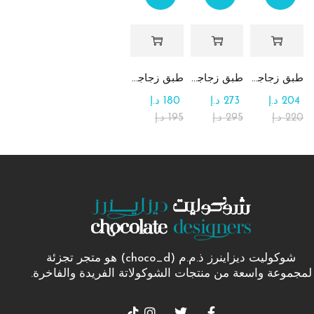
طبق زجاجي مربع يحتوي على تشكيلة من الشوكولاتة
طبق زجاجي دائري للحلوى مع الشوكولاتة
طبق زجاجي مربع يحتوي على الرهش
204
د.إ
273
د.إ
180
د.إ
220
د.إ
295
د.إ
195
د.إ
شوكوليت ديزاينرز ذ.م.م (choco_d) هو متجر تجزئة
لمجموعة واسعة من منتجات الشوكولاتة الفريدة والفاخرة.