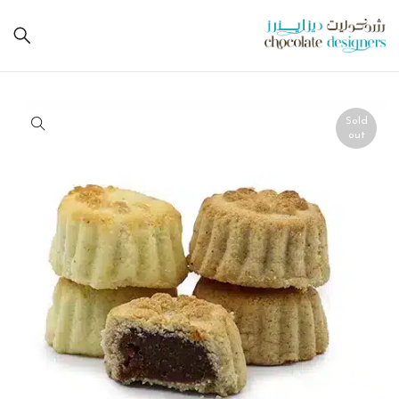
Sold
out