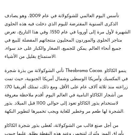
تأسس اليوم العالمي للشوكولاتة في عام 2009، وهو يصادف
الذكرى السنوية المفترضة لليوم الذي دخلت فيه هذه الحلوى
الشهيرة لأول مرة إلى أوروبا في عام 1550. وفي هذا التاريخ، تعرض
متاجر الحلوى والموردون المحليون منتجاتهم المفضلة للبيع في
جميع أنحاء العالم. يمكن للجميع، الصغار والكبار على حد سواء،
الاستمتاع بقليل من الأشياء.
تأتي الشوكولاتة من بذرة شجرة Theobroma Cacao. ينمو الكاكاو
في المكسيك وأمريكا الوسطى وشمال أمريكا الجنوبية، حيث تمت
زراعته منذ ثلاثة آلاف عام على الأقل. ومع ذلك، تمتلك أفريقيا 70٪
من أشجار الكاكاو النامية في العالم اليوم. أقدم ملاحظة معروفة
لاستخدام بذور الكاكاو تعود إلى حوالي 1100 قبل الميلاد. بذور
الشجرة لها طعم مر وخطير للغاية ويجب تخميرها لتطوير النكهة.
من أجل صنع قالب من الشوكولاتة، تُغطى بذور شجرة الكاكاو
بأوراق الموز وتُترك لتتخمر، وعند هذه النقطة يطلق عليها حبوب