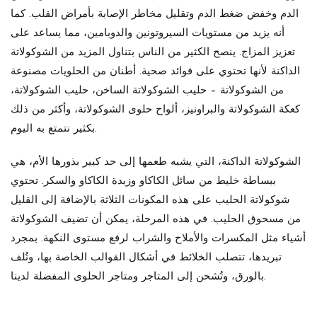
الدم وخفض ضغط الدم وتقليل مخاطر الإصابة بأمراض القلب. كما
أنه يزيد من مستويات السيروتونين والدوبامين، مما يساعد على
تعزيز المزاج. ينصح الكثير من الناس بتناول المزيد من الشوكولاتة
الداكنة لأنها تحتوي على فوائد صحية. أطنان من الحلويات مصنوعة
من الشوكولاتة – حليب الشوكولاتة الساخن، حليب الشوكولاتة،
كعكة الشوكولاتة والبراونيز، ألواح حلوى الشوكولاتة، وأكثر من ذلك
بكثير نتمتع به اليوم.
الشوكولاتة الداكنة، التي يشبه طعمها إلى حد كبير بذورها الأم، هي
ببساطة خليط من سائل الكاكاو وزبدة الكاكاو والسكر. تحتوي
شوكولاتة الحليب على هذه المكونات الثلاثة بالإضافة إلى القليل
من مسحوق الحليب. في هذه المرحلة، يمكن أن تضيف الشوكولاتة
أشياء مثل المكسرات والأملاح والشراب لرفع مستوى النكهة. بمجرد
تبريدها، تتصلب الخلائط في أشكال القوالب الخاصة بها، وتُلف
بالورق، وتُشحن إلى المتاجر ومتاجر الحلوى المفضلة لدينا.