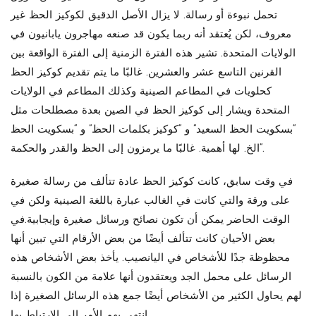
تحمل نبوءة أو رسالة. لا يزال الأصل الدقيق لكوكيز الحظ غير
معروف، لكن يُعتقد أنه ربما يكون قد صنعه مهاجرون يابانيون في
الولايات المتحدة. تشير هذه الفترة الزمنية إلى الفترة الواقعة بين
القرنين التاسع عشر والعشرين. غالبًا ما يتم تقديم كوكيز الحظ
كحلويات في المطاعم الصينية وكذلك المطاعم في الولايات
المتحدة ويشار إلى كوكيز الحظ في الصين بعدة مصطلحات مثل
“بسكويت الحظ السعيد” و “كوكيز بكلمات الحظ” و “بسكويت الحظ
“الخ. لها أهمية. غالبًا ما يرمزون إلى الحظ والقدر والحكمة.
في وقت سابق، كانت كوكيز الحظ عادة تتألف من رسالة صغيرة
على ورقة والتي كانت في الغالب عبارة باللغة الصينية ولكن في
الوقت الحاضر يمكن أن تكون نصائح ورسائل صغيرة وإيجابية.في
بعض الأحيان كانت تتألف أيضًا من بعض الأرقام التي تبين أنها
محظوظة جدًا للأشخاص في اليانصيب. يأخذ بعض الأشخاص هذه
الرسائل على محمل الجد ويعتقدون أنها علامة من الكون بالنسبة
لهم يحاول الكثير من الأشخاص أيضًا جمع هذه الرسائل الصغيرة إذا
انتهى بهم الأمر إلى الارتباط بها.