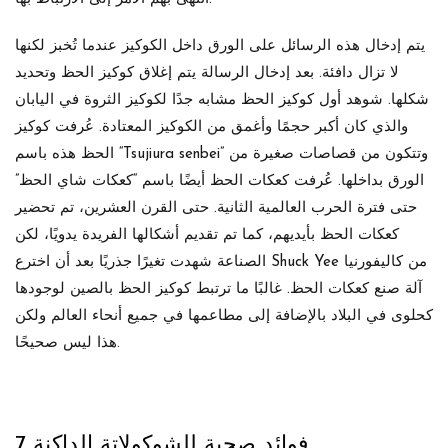
يتم إدخال هذه الرسائل على الورق داخل الكوكيز عندما تُخبز لكنها
لا تزال دافئة. بعد إدخال الرسالة يتم إغلاق كوكيز الحظ وتحديد
شكلها. شوهد أول كوكيز الحظ مشابه جدًا لكوكيز الثروة في اليابان
والذي كان أكبر حجمًا وأغمق من الكوكيز المعتادة. عُرفت كوكيز
الحظ هذه باسم “Tsujiura senbei” وتتكون من قصاصات صغيرة من
الورق بداخلها. عُرفت كعكات الحظ أيضًا باسم “كعكات شاي الحظ”
حتى فترة الحرب العالمية الثانية. حتى القرن العشرين، تم تحضير
كعكات الحظ بأيديهم، كما تم تقديم أشكالها الفريدة يدويًا، لكن
الصناعة شهدت تغيرًا جذريًا بعد أن اخترع Shuck Yee من كاليفورنيا
آلة صنع كعكات الحظ. غالبًا ما ترتبط كوكيز الحظ بالصين لوجودها
كحلوى في البلاد بالإضافة إلى مطاعمها في جميع أنحاء العالم ولكن
هذا ليس صحيحًا.
7 فوائد صحية للشوكولاتة الداكنة