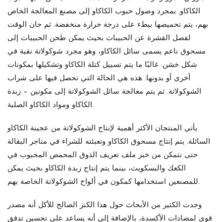
الكاكاو. بمجرد وصول حبوب الكاكاو إلى مصنع المعالجة الخاص
بهم، يتم تحميصها ببطء على درجة حرارة منخفضة. ثم حان الوقت
لفصل القشرة عن الحبيبات بحيث يمكن طحن الحبيبات إلى
مسحوق ناعم يسمى سائل الكاكاو، وهو مجرد شوكولاتة نقية في
شكل خشن. غالبًا ما يتم تسييل كتلة الكاكاو وتشكيلها بمكونات
أخرى أو بدونها. هذه هي الحالة التي تحصل فيها على شراب
الشوكولاتة. ثم يتم معالجة سائل الشوكولاتة إلى مكونين – زبدة
الكاكاو ومواد الكاكاو الصلبة.
يأتي المنتجان الأكثر أهمية لإنتاج الشوكولاتة من عجينة الكاكاو
السائلة. يتم إنتاج مسحوق الكاكاو وتعبئته للشراء في متاجر البقالة
حتى نتمكن من خبز ملف تعريف الذوق المحمص المحبوب في
الكعك والبسكويت، بينما يتم إنتاج زبدة الكاكاو بحيث يمكن
للمصنعين استخدامها كمكون في ألواح الشوكولاتة الخاصة بهم.
وجدت الكثير من الأبحاث حول هذا الكنز الصالح للأكل أنه مصدر
قوي لمضادات الأكسدة، بالإضافة إلى أنه يساعد على تحسين تدفق