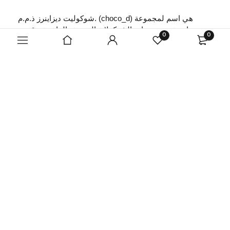
شوكوليت ديزاينرز ذ.م.م. (choco_d) هي اسم لمجموعة
واسعة من منتجات الشوكولاتة الفريدة والفاخرة، وقد تم
0
0
تأسيسها في أبو ظبي عام 2008، ملتزمين بتزويد ذوّاقي
الشوكولا بمجموعة مختارة من المنتجات الرائعة.
اقرأ المزيد