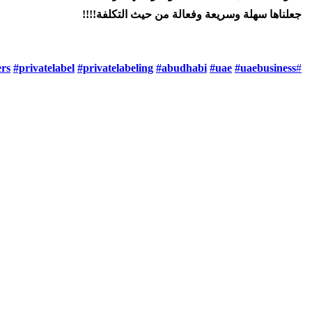
جعلناها سهلة وسريعة وفعالة من حيث التكلفة!!!!
ers
#privatelabel
#privatelabeling
#abudhabi
#uae
#uaebusiness
#branding