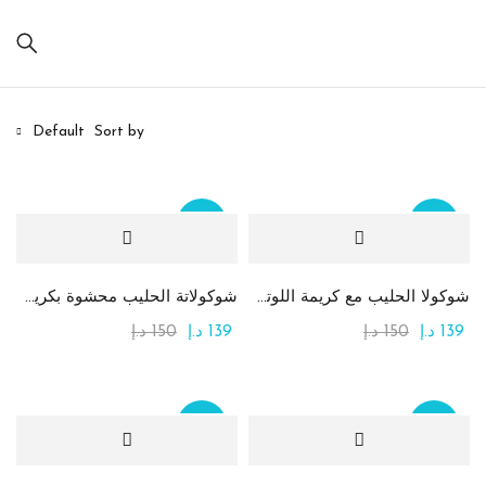
Default
Sort by
Sale
Sale
On sale
(20)
شوكولا الحليب مع كريمة اللوتس والكنافة
شوكولاتة الحليب محشوة بكريمة التيراميسو
139
د.إ
150
د.إ
139
د.إ
150
د.إ
تصنيفات المنتج
Sale
Sale
Product Color