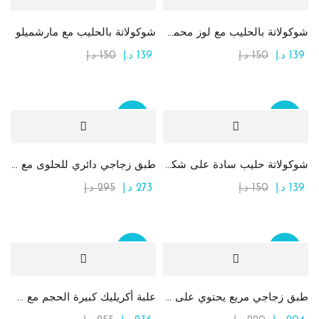
شوكولاتة بالحليب مع لوز محمص كامل
شوكولاتة بالحليب مع مارشميلو
139
د.إ
150
د.إ
139
د.إ
150
د.إ
Sale
Sale
شوكولاتة حليب سادة على شكل زهرة
طبق زجاجي دائري للحلوى مع الشوكولاتة
139
د.إ
150
د.إ
273
د.إ
295
د.إ
Sale
Sale
طبق زجاجي مربع يحتوي على تشكيلة من الشوكولاتة
علبة أكريليك كبيرة الحجم مع شوكولاتة