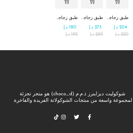
طبق زجاجي مربع يحتوي على تشكيلة من الشوكولاتة
طبق زجاجي دائري للحلوى مع الشوكولاتة
طبق زجاجي مربع يحتوي على الرهش
204
د.إ
273
د.إ
180
د.إ
220
د.إ
295
د.إ
195
د.إ
شوكوليت ديزاينرز ذ.م.م (choco_d) هو متجر تجزئة
لمجموعة واسعة من منتجات الشوكولاتة الفريدة والفاخرة.