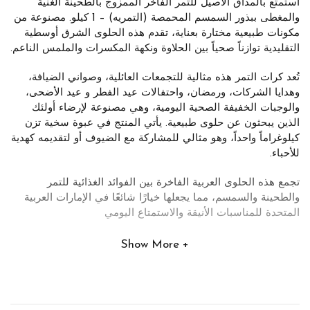
استمتع بالمذاق الأصيل للتمر الفاخر الممزوج بالطحينة الغنية
والمغطى ببذور السمسم المحمصة (التمريه) – 1 كيلو. مصنوعة من
مكونات طبيعية مختارة بعناية، تقدم هذه الحلوى الشرق أوسطية
التقليدية توازناً صحياً بين الحلاوة ونكهة المكسرات والملمس الناعم.
تُعد كرات التمر هذه مثالية للتجمعات العائلية، وصواني الضيافة،
وهدايا الشركات، ورمضان، واحتفالات عيد الفطر و عيد الأضحى،
والوجبات الخفيفة الصحية اليومية، وهي مصنوعة لإرضاء أولئك
الذين يبحثون عن حلوى طبيعية. يأتي المنتج في عبوة سخية تزن
كيلوغراماً واحداً، وهو مثالي للمشاركة مع الضيوف أو لتقديمه كهدية
للأحباء.
تجمع هذه الحلوى العربية الفاخرة بين الفوائد الغذائية للتمر
والطحينة والسمسم، مما يجعلها خيارًا شائعًا في الإمارات العربية
المتحدة للمناسبات الأنيقة والاستمتاع اليومي
Show More