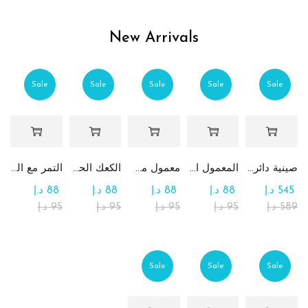
New Arrivals
Sale
Sale
Sale
Sale
Sale
صينية دائرية كبيرة جداً من الشوكولاتة والرهش
المعمول التقليدي بالتمر
معمول من القمح الكامل بدون سكر
الكعك الحساوي بالتمر
التمر مع الطحينة (التمريه)
545
د.إ
88
د.إ
88
د.إ
88
د.إ
88
د.إ
589
د.إ
95
د.إ
95
د.إ
95
د.إ
95
د.إ
Sale
Sale
Sale