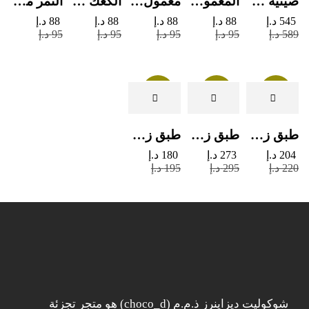
صينية دائرية كبيرة جداً من الشوكولاتة والرهش
المعمول التقليدي بالتمر
معمول من القمح الكامل بدون سكر
الكعك الحساوي بالتمر
التمر مع الطحينة (التمريه)
545
د.إ
88
د.إ
88
د.إ
88
د.إ
88
د.إ
589
د.إ
95
د.إ
95
د.إ
95
د.إ
95
د.إ
Sale
Sale
Sale
طبق زجاجي مربع يحتوي على تشكيلة من الشوكولاتة
طبق زجاجي دائري للحلوى مع الشوكولاتة
طبق زجاجي مربع يحتوي على الرهش
204
د.إ
273
د.إ
180
د.إ
220
د.إ
295
د.إ
195
د.إ
شوكوليت ديزاينرز ذ.م.م (choco_d) هو متجر تجزئة