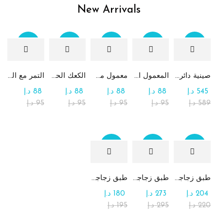
New Arrivals
Sale
Sale
Sale
Sale
Sale
صينية دائرية كبيرة جداً من الشوكولاتة والرهش
المعمول التقليدي بالتمر
معمول من القمح الكامل بدون سكر
الكعك الحساوي بالتمر
التمر مع الطحينة (التمريه)
545
د.إ
88
د.إ
88
د.إ
88
د.إ
88
د.إ
589
د.إ
95
د.إ
95
د.إ
95
د.إ
95
د.إ
Sale
Sale
Sale
طبق زجاجي مربع يحتوي على تشكيلة من الشوكولاتة
طبق زجاجي دائري للحلوى مع الشوكولاتة
طبق زجاجي مربع يحتوي على الرهش
204
د.إ
273
د.إ
180
د.إ
220
د.إ
295
د.إ
195
د.إ