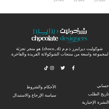
220
د.إ
295
د.إ
195
د.إ
شوكوليت ديزاينرز ذ.م.م (choco_d) هو متجر تجزئة
لمجموعة واسعة من منتجات الشوكولاتة الفريدة والفاخرة.
حسابي
الأحكام والشروط
تاريخ الطلب
سياسة الإرجاع والاستبدال
النشرة الإخبارية