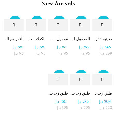
New Arrivals
Sale
Sale
Sale
Sale
Sale
صينية دائرية كبيرة جداً من الشوكولاتة والرهش
المعمول التقليدي بالتمر
معمول من القمح الكامل بدون سكر
الكعك الحساوي بالتمر
التمر مع الطحينة (التمريه)
545
د.إ
88
د.إ
88
د.إ
88
د.إ
88
د.إ
589
د.إ
95
د.إ
95
د.إ
95
د.إ
95
د.إ
Sale
Sale
Sale
طبق زجاجي مربع يحتوي على تشكيلة من الشوكولاتة
طبق زجاجي دائري للحلوى مع الشوكولاتة
طبق زجاجي مربع يحتوي على الرهش
204
د.إ
273
د.إ
180
د.إ
220
د.إ
295
د.إ
195
د.إ