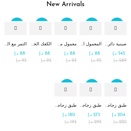
New Arrivals
Sale
Sale
Sale
Sale
Sale
صينية دائرية كبيرة جداً من الشوكولاتة والرهش
المعمول التقليدي بالتمر
معمول من القمح الكامل بدون سكر
الكعك الحساوي بالتمر
التمر مع الطحينة (التمريه)
545
د.إ
88
د.إ
88
د.إ
88
د.إ
88
د.إ
589
د.إ
95
د.إ
95
د.إ
95
د.إ
95
د.إ
Sale
Sale
Sale
طبق زجاجي مربع يحتوي على تشكيلة من الشوكولاتة
طبق زجاجي دائري للحلوى مع الشوكولاتة
طبق زجاجي مربع يحتوي على الرهش
204
د.إ
273
د.إ
180
د.إ
220
د.إ
295
د.إ
195
د.إ