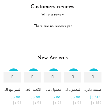
Customers reviews
Write a review
There are no reviews yet.
New Arrivals
Sale
Sale
Sale
Sale
Sale
صينية دائرية كبيرة جداً من الشوكولاتة والرهش
المعمول التقليدي بالتمر
معمول من القمح الكامل بدون سكر
الكعك الحساوي بالتمر
التمر مع الطحينة (التمريه)
545
د.إ
88
د.إ
88
د.إ
88
د.إ
88
د.إ
589
د.إ
95
د.إ
95
د.إ
95
د.إ
95
د.إ