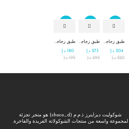
Sale
Sale
Sale
طبق زجاجي مربع يحتوي على تشكيلة من الشوكولاتة
طبق زجاجي دائري للحلوى مع الشوكولاتة
طبق زجاجي مربع يحتوي على الرهش
204
د.إ
273
د.إ
180
د.إ
220
د.إ
295
د.إ
195
د.إ
شوكوليت ديزاينرز ذ.م.م (choco_d) هو متجر تجزئة
لمجموعة واسعة من منتجات الشوكولاتة الفريدة والفاخرة.