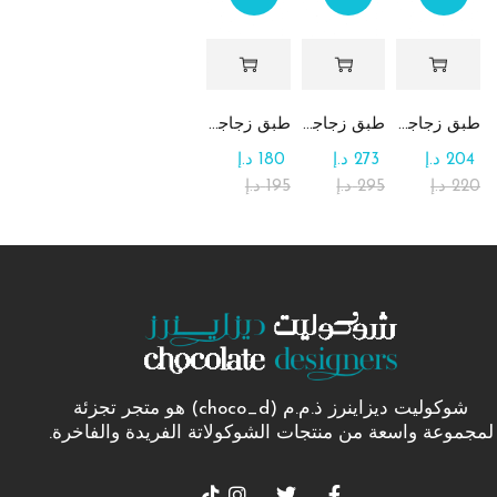
طبق زجاجي مربع يحتوي على تشكيلة من الشوكولاتة
طبق زجاجي دائري للحلوى مع الشوكولاتة
طبق زجاجي مربع يحتوي على الرهش
204
د.إ
273
د.إ
180
د.إ
220
د.إ
295
د.إ
195
د.إ
شوكوليت ديزاينرز ذ.م.م (choco_d) هو متجر تجزئة
لمجموعة واسعة من منتجات الشوكولاتة الفريدة والفاخرة.