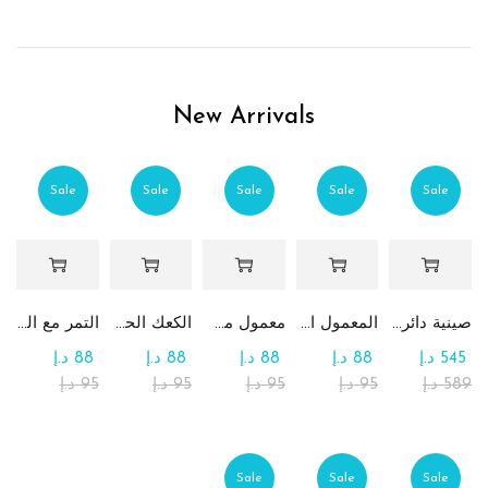
بالسيلوفان والمزينة بالزهور الاصطناعية. دعوا النكهات التي لا
تُقاوم والعرض المذهل ينقلكم إلى عالم من السعادة المطلقة.
سواء تم تقديمها كهدية أو الاستمتاع بها كقطعة مركزية، فإن هذه
التشكيلة الاستثنائية تعد بخلق لحظات لا تُنسى من الفرح والمتعة.
New Arrivals
اطلبوا الهرم مع الشوكولاتة المغلّفة بالسيلوفان والزهور
الاصطناعية اليوم، وارفعوا تجربة الشوكولاتة لديكم إلى مستويات
جديدة من الأناقة والطعم!
Sale
Sale
Sale
Sale
Sale
صينية دائرية كبيرة جداً من الشوكولاتة والرهش
المعمول التقليدي بالتمر
معمول من القمح الكامل بدون سكر
الكعك الحساوي بالتمر
التمر مع الطحينة (التمريه)
545
د.إ
88
د.إ
88
د.إ
88
د.إ
88
د.إ
589
د.إ
95
د.إ
95
د.إ
95
د.إ
95
د.إ
Sale
Sale
Sale