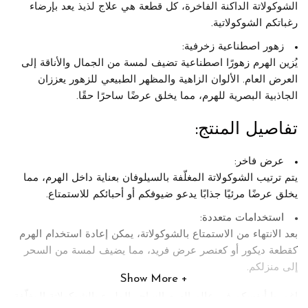
الشوكولاتة الداكنة الفاخرة، كل قطعة هي علاج لذيذ يعد بإرضاء
رغباتكم الشوكولاتية.
زهور اصطناعية زخرفية:
يُزين الهرم زهورًا اصطناعية تضيف لمسة من الجمال والأناقة إلى
العرض العام. الألوان الزاهية والمظهر الطبيعي للزهور يعززان
الجاذبية البصرية للهرم، مما يخلق عرضًا ساحرًا حقًا.
تفاصيل المنتج:
عرض فاخر:
يتم ترتيب الشوكولاتة المغلّفة بالسيلوفان بعناية داخل الهرم، مما
يخلق عرضًا مرئيًا جذابًا يدعو ضيوفكم أو أحبائكم للاستمتاع.
استخدامات متعددة:
بعد الانتهاء من الاستمتاع بالشوكولاتة، يمكن إعادة استخدام الهرم
كقطعة ديكور أو كعنصر عرض فريد، مما يضيف لمسة من السحر
إلى منزلكم.
Show More
اغمروا أنفسكم في عالم الهرم الساحر المليء بالشوكولاتة المغلّفة