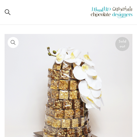
Sold
out