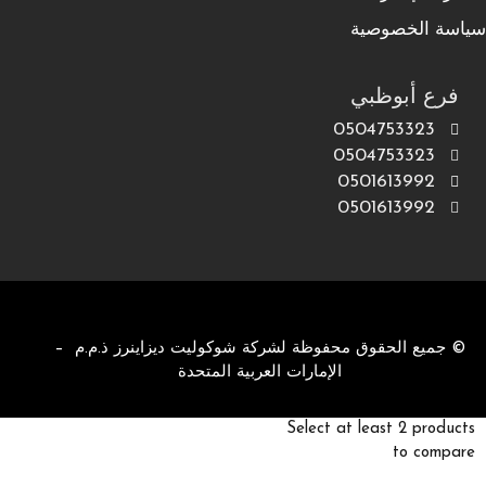
سياسة الخصوصية
فرع أبوظبي
0504753323
0504753323
0501613992
0501613992
© جميع الحقوق محفوظة لشركة شوكوليت ديزاينرز ذ.م.م –
الإمارات العربية المتحدة
Select at least 2 products
to compare