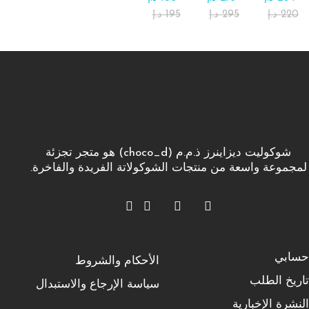
220
د.إ
295
د.إ
195
د.إ
شوكوليت ديزاينرز ذ.م.م (choco_d) هو متجر تجزئة
لمجموعة واسعة من منتجات الشوكولاتة الفريدة والفاخرة.
حسابي
الأحكام والشروط
تاريخ الطلب
سياسة الإرجاع والاستبدال
النشرة الإخبارية