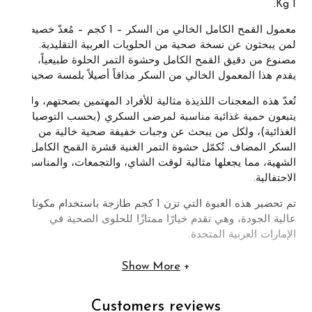
1 Kg.
معمول القمح الكامل الخالي من السكر – 1 كجم – مُعدّ خصيصاً
لمن يبحثون عن نسخة صحية من الحلويات العربية التقليدية.
مصنوع من دقيق القمح الكامل وحشوة التمر الحلوة طبيعياً،
يقدم هذا المعمول الخالي من السكر مذاقاً أصيلاً بلمسة صحية.
تُعدّ هذه المعجنات اللذيذة مثالية للأفراد المهتمين بصحتهم، ولمن
يتبعون حمية غذائية مناسبة لمرضى السكري (بحسب التوصيات
الغذائية)، ولكل من يبحث عن وجبات خفيفة صحية خالية من
السكر المضاف. تُكمّل حشوة التمر الغنية قشرة القمح الكامل
الشهية، مما يجعلها مثالية لوقت الشاي، والتجمعات، والمناسبات
الاحتفالية.
تم تحضير هذه العبوة التي تزن 1 كجم طازجة باستخدام مكونات
عالية الجودة، وهي تقدم خيارًا ممتازًا للحلوى الصحية في
الإمارات العربية المتحدة.
Show More
Customers reviews