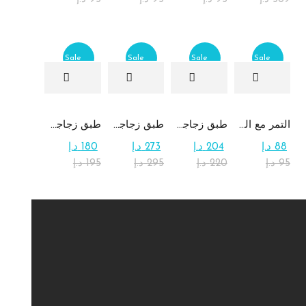
Sale
Sale
Sale
Sale
التمر مع الطحينة (التمريه)
طبق زجاجي مربع يحتوي على تشكيلة من الشوكولاتة
طبق زجاجي دائري للحلوى مع الشوكولاتة
طبق زجاجي مربع يحتوي على الرهش
88
د.إ
204
د.إ
273
د.إ
180
د.إ
95
د.إ
220
د.إ
295
د.إ
195
د.إ