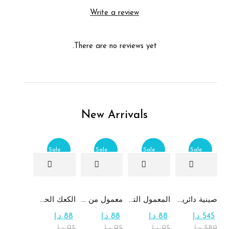
Write a review
There are no reviews yet.
New Arrivals
Sale
Sale
Sale
Sale
صينية دائرية كبيرة جداً من الشوكولاتة والرهش
المعمول التقليدي بالتمر
معمول من القمح الكامل بدون سكر
الكعك الحساوي بالتمر
545
د.إ
88
د.إ
88
د.إ
88
د.إ
589
د.إ
95
د.إ
95
د.إ
95
د.إ